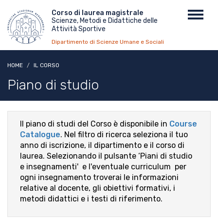
Salta
Menu
Corso di laurea magistrale
Toggl
al
Scienze, Metodi e Didattiche delle
top
navig
contenuto
Attività Sportive
principale
Dipartimento di Scienze Umane e Sociali
HOME
IL CORSO
Piano di studio
Il piano di studi del Corso è disponibile in
Course
Catalogue
. Nel filtro di ricerca seleziona il tuo
anno di iscrizione, il dipartimento e il corso di
laurea. Selezionando il pulsante ‘Piani di studio
e insegnamenti' e l'eventuale curriculum per
ogni insegnamento troverai le informazioni
relative al docente, gli obiettivi formativi, i
metodi didattici e i testi di riferimento.