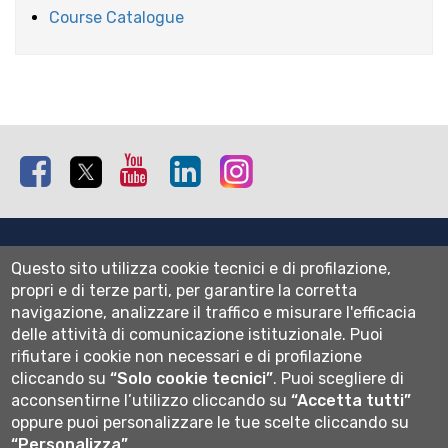
Course Catalogue
Facebook
Twitter
Youtube
Linkedin
Instagram
Mappa del sito
Questo sito utilizza cookie tecnici e di profilazione,
Normativa cookie
propri e di terze parti, per garantire la corretta
Informativa privacy
navigazione, analizzare il traffico e misurare l'efficacia
Cookie settings
delle attività di comunicazione istituzionale.
Puoi
rifiutare i cookie non necessari e di profilazione
Wi-fi
cliccando su
“Solo cookie tecnici”
.
Puoi scegliere di
Webmail
acconsentirne l’utilizzo cliccando su
“Accetta tutti”
oppure puoi personalizzare le tue scelte cliccando su
“Personalizza”
.